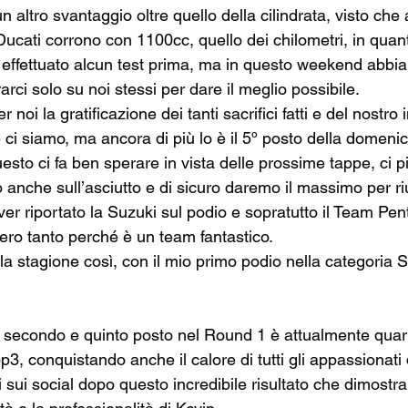
altro svantaggio oltre quello della cilindrata, visto che
ucati corrono con 1100cc, quello dei chilometri, in quant
 effettuato alcun test prima, ma in questo weekend abbi
rci solo su noi stessi per dare il meglio possibile.
r noi la gratificazione dei tanti sacrifici fatti e del nostro
e ci siamo, ma ancora di più lo è il 5º posto della domenic
esto ci fa ben sperare in vista delle prossime tappe, ci 
o anche sull’asciutto e di sicuro daremo il massimo per riu
er riportato la Suzuki sul podio e sopratutto il Team Pen
ero tanto perché è un team fantastico.
 la stagione così, con il mio primo podio nella categoria S
l secondo e quinto posto nel Round 1 è attualmente quarto
op3, conquistando anche il calore di tutti gli appassionati
 sui social dopo questo incredibile risultato che dimostra