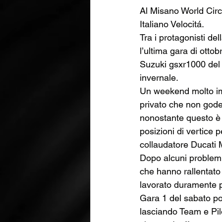
Al Misano World Circ
Italiano Velocitá.
Tra i protagonisti d
l’ultima gara di ottob
Suzuki gsxr1000 del 
invernale.
Un weekend molto im
privato che non gode
nonostante questo è r
posizioni di vertice p
collaudatore Ducati
Dopo alcuni problemi 
che hanno rallentato
lavorato duramente pe
Gara 1 del sabato pom
lasciando Team e Pilo