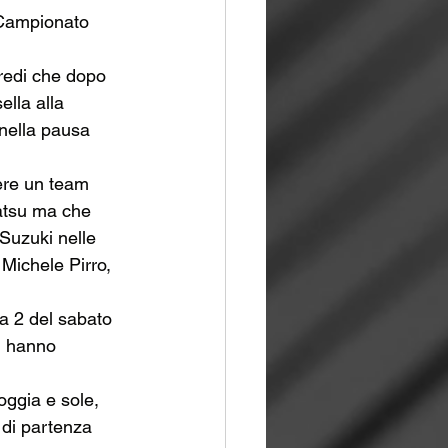
 Campionato 
redi che dopo 
ella alla 
nella pausa 
ere un team 
atsu ma che 
 Suzuki nelle 
i Michele Pirro, 
ca 2 del sabato 
i hanno 
oggia e sole, 
 di partenza 