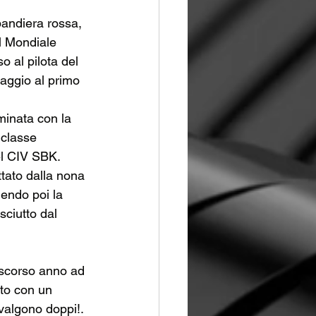
bandiera rossa, 
l Mondiale 
 al pilota del 
aggio al primo 
minata con la 
 classe 
el CIV SBK.
tato dalla nona 
dendo poi la 
sciutto dal 
o scorso anno ad 
to con un 
valgono doppi!.