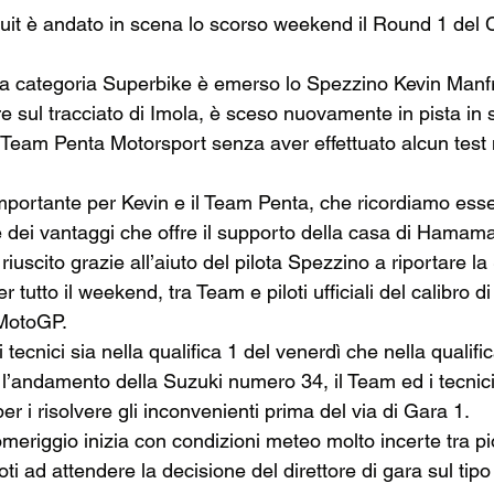
uit è andato in scena lo scorso weekend il Round 1 del
ella categoria Superbike è emerso lo Spezzino Kevin Manf
re sul tracciato di Imola, è sceso nuovamente in pista in s
Team Penta Motorsport senza aver effettuato alcun test 
portante per Kevin e il Team Penta, che ricordiamo ess
 dei vantaggi che offre il supporto della casa di Hamam
iuscito grazie all’aiuto del pilota Spezzino a riportare la
er tutto il weekend, tra Team e piloti ufficiali del calibro d
 MotoGP.
tecnici sia nella qualifica 1 del venerdì che nella qualifi
 l’andamento della Suzuki numero 34, il Team ed i tecnic
r i risolvere gli inconvenienti prima del via di Gara 1.
eriggio inizia con condizioni meteo molto incerte tra pi
ti ad attendere la decisione del direttore di gara sul tipo