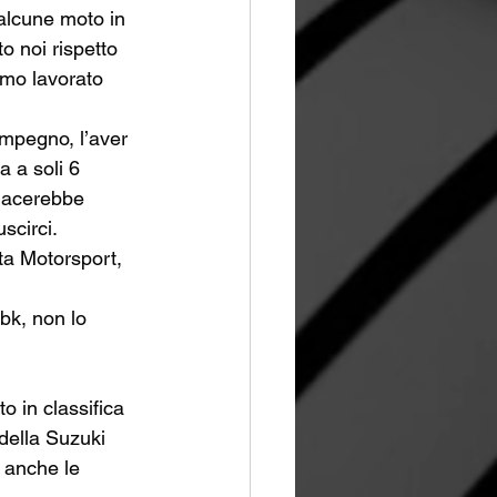
 alcune moto in 
o noi rispetto 
amo lavorato 
 impegno, l’aver 
a a soli 6 
piacerebbe 
scirci. 
ta Motorsport, 
bk, non lo 
 in classifica 
 della Suzuki 
 anche le 