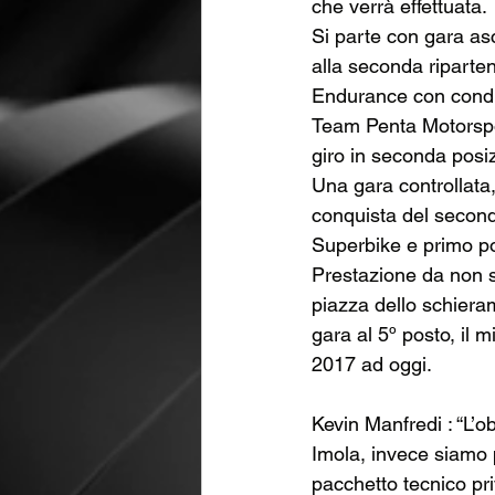
che verrà effettuata.
Si parte con gara asc
alla seconda riparte
Endurance con condiz
Team Penta Motorsport
giro in seconda posiz
Una gara controllata,
conquista del secondo
Superbike e primo po
Prestazione da non s
piazza dello schieram
gara al 5º posto, il m
2017 ad oggi. 
Kevin Manfredi : “L’o
Imola, invece siamo 
pacchetto tecnico pr