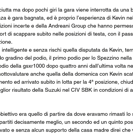
iutta ma dopo pochi giri la gara viene interrotta da una 
nza è gara bagnata, ed è proprio l’esperienza di Kevin ne
ioni incerte e della Andreani Group che hanno permesso
 di scappare subito nelle posizioni di testa, con il pass
ione.  
 intelligente e senza rischi quella disputata da Kevin, ter
 gradino del podio, il primo podio per lo Spezzino nella
dio della gsxr1000 dopo quattro anni dall’ultima volta n
ottovalutare anche quella della domenica con Kevin scat
ento ed arrivato subito in lotta per la 4ª posizione, chiu
iglior risultato della Suzuki nel CIV SBK in condizioni di a
bbiettivo era quello di partire da dove eravamo rimasti l
partiti decisamente meglio, un secondo ed un quinto pos
ivato e senza alcun supporto della casa madre direi che 