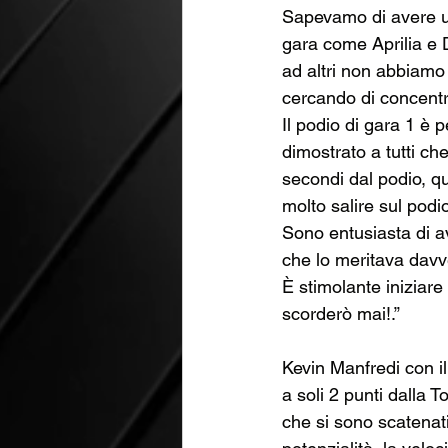
Sapevamo di avere un 
gara come Aprilia e D
ad altri non abbiamo
cercando di concentra
Il podio di gara 1 è pe
dimostrato a tutti ch
secondi dal podio, qu
molto salire sul podi
Sono entusiasta di av
che lo meritava davv
È stimolante iniziare
scorderò mai!.”
Kevin Manfredi con i
a soli 2 punti dalla T
che si sono scatenati