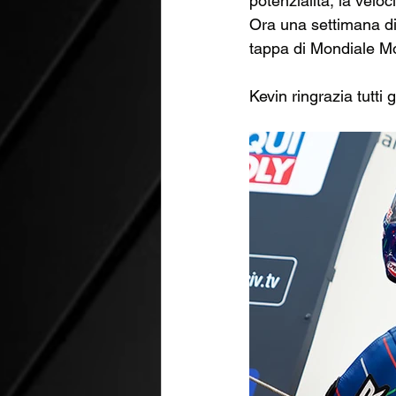
potenzialità, la veloc
Ora una settimana di 
tappa di Mondiale Mo
Kevin ringrazia tutti 