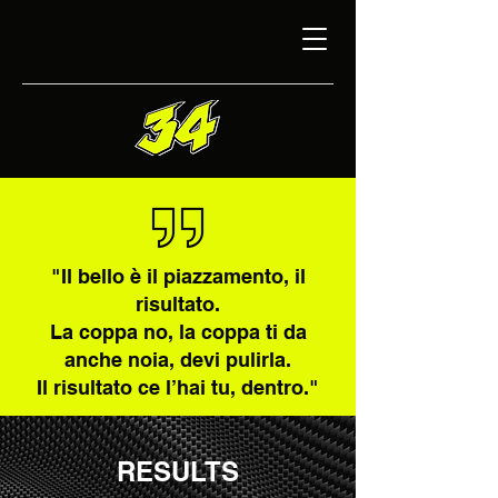
"Il bello è il piazzamento, il
risultato.
La coppa no, la coppa ti da
anche noia, devi pulirla.
Il risultato ce l’hai tu, dentro."
Marco Lucchinelli
RESULTS