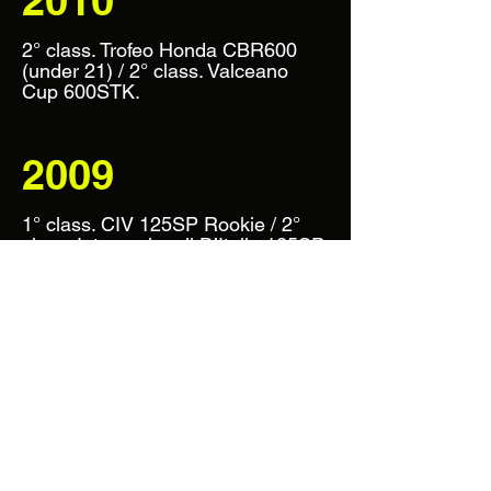
2010
2° class. Trofeo Honda CBR600
(under 21) / 2° class. Valceano
Cup 600STK.
2009
1° class. CIV 125SP Rookie / 2°
class. Internazionali D’Italia 125SP.
2008
Campione Toscano / Campione
Trofeo Toscano Senior A minimoto.
2007