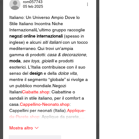
rom057743
05 feb 2025
Italiano: Un Universo Ampio Dove lo 
Stile Italiano Incontra Niche 
InternazionaliL'ultimo gruppo raccoglie 
negozi online internazionali
 (spesso in 
inglese) e alcuni 
siti italiani
 con un tocco 
mediterraneo. Qui trovi un'ampia 
gamma di prodotti: 
casa & decorazione
, 
moda
, 
sex toys
, 
gioielli
 e prodotti 
esoterici. L'Italia contribuisce con il suo 
senso del 
design
 e della 
dolce vita
, 
mentre il segmento “globale” si rivolge a 
un pubblico mondiale.Negozi 
Italiani
Ciabatte.shop
: Ciabattine o 
sandali in stile italiano, per il comfort a 
casa.
Cappellino-Neonato.shop
: 
Cappellini per neonati (Italia).
Applique-
da-Parete.shop
: Applique da parete,…
Mostra altro
Mi piace
Rispondi