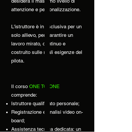
desidera il massimo livello di
attenzione e personalizzazione.
L'istruttore è in esclusiva per un
solo allievo, per garantire un
lavoro mirato, continuo e
costruito sulle reali esigenze del
pilota.
Il corso
ONE TO ONE
comprende:
Istruttore qualificato personale;
Registrazione e analisi video on-
board;
Assistenza tecnica dedicata: un